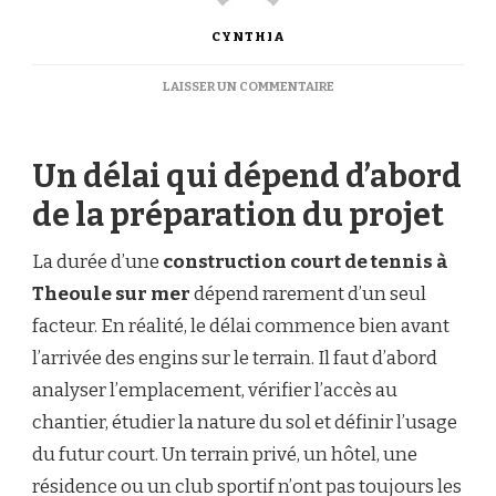
CYNTHIA
SUR
LAISSER UN COMMENTAIRE
COMBIEN
DE
TEMPS
Un délai qui dépend d’abord
DURE
UNE
de la préparation du projet
CONSTRUCTION
COURT
DE
La durée d’une
construction court de tennis à
TENNIS
Theoule sur mer
dépend rarement d’un seul
À
THEOULE
facteur. En réalité, le délai commence bien avant
SUR
l’arrivée des engins sur le terrain. Il faut d’abord
MER
?
analyser l’emplacement, vérifier l’accès au
chantier, étudier la nature du sol et définir l’usage
du futur court. Un terrain privé, un hôtel, une
résidence ou un club sportif n’ont pas toujours les