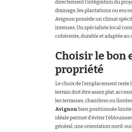
directement l’intégration du proje
TENNIS
drainage, les plantations ou encor
À
AVIGNON
Avignon possède un climat spécifi
DANS
intenses. Un spécialiste local co
UN
ENVIRONNEMENT
cohérente, durable et adaptée au c
RÉSIDENTIEL
?
Choisir le bon
propriété
Le choix de l’emplacement reste l
terrain doit être assez plat, acc
les terrasses, chambres ou limite
Avignon
bien positionnée limite 
idéale permet d’éviter l’éblouisse
général, une orientation nord-su