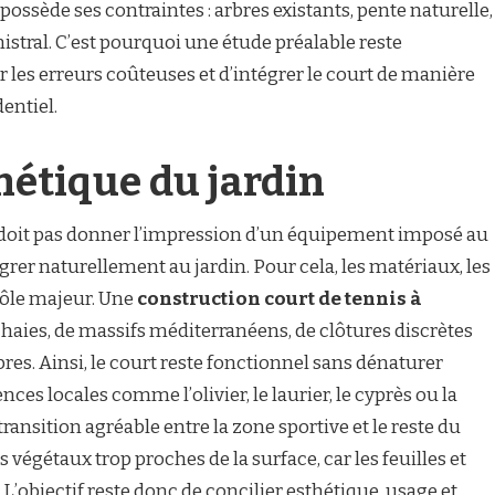
ossède ses contraintes : arbres existants, pente naturelle,
istral. C’est pourquoi une étude préalable reste
r les erreurs coûteuses et d’intégrer le court de manière
entiel.
hétique du jardin
e doit pas donner l’impression d’un équipement imposé au
tégrer naturellement au jardin. Pour cela, les matériaux, les
rôle majeur. Une
construction court de tennis à
aies, de massifs méditerranéens, de clôtures discrètes
res. Ainsi, le court reste fonctionnel sans dénaturer
ences locales comme l’olivier, le laurier, le cyprès ou la
ansition agréable entre la zone sportive et le reste du
es végétaux trop proches de la surface, car les feuilles et
 L’objectif reste donc de concilier esthétique, usage et