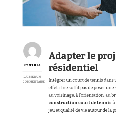
Adapter le proj
résidentiel
CYNTHIA
LAISSER UN
Intégrer un court de tennis dans
COMMENTAIRE
SUR
effet, il ne suffit pas de poser une
COMMENT
au voisinage, à l’orientation, au br
INTÉGRER
UNE
construction court de tennis 
CONSTRUCTION
jeu et qualité de vie autour de la
COURT
DE