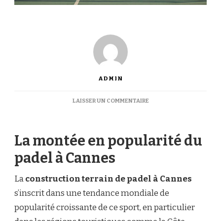
ADMIN
SUR
LAISSER UN COMMENTAIRE
COMMENT
LA
CONSTRUCTION
La montée en popularité du
TERRAIN
DE
padel à Cannes
PADEL
À
CANNES
La
construction terrain de padel à Cannes
PEUT-
s’inscrit dans une tendance mondiale de
ELLE
ATTIRER
popularité croissante de ce sport, en particulier
UNE