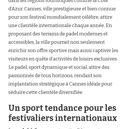
dans les régions touristiques comme la Côte
CLIENTÈLE
INTERNATIONALE
d’Azur. Cannes, ville prestigieuse et bien connue
DURANT
pour son festival mondialement célèbre, attire
LE
FESTIVAL
une clientèle internationale chaque année. En
?
proposant des terrains de padel modernes et
accessibles, la ville pourrait non seulement
enrichir son offre sportive mais aussi captiver les
visiteurs en quête d’activités de loisirs exclusives.
Le padel, sport dynamique et social, attire des
passionnés de tous horizons, rendant son
implantation stratégique à Cannes idéale pour
séduire cette clientèle diversifiée.
Un sport tendance pour les
festivaliers internationaux