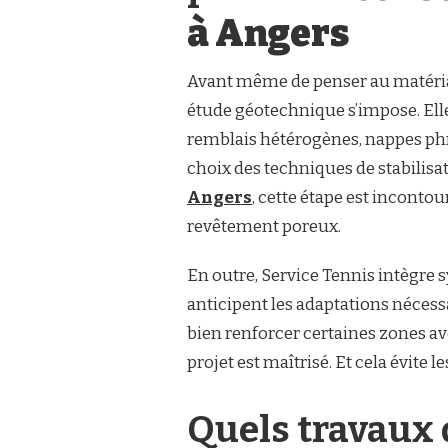
LA
à Angers
CONSTRUCTION
COURT
DE
Avant même de penser au matériau,
TENNIS
étude géotechnique s’impose. Elle 
À
ANGERS
remblais hétérogènes, nappes phré
EN
choix des techniques de stabilisat
BÉTON
POREUX
Angers
, cette étape est incontou
?
revêtement poreux.
En outre, Service Tennis intègre s
anticipent les adaptations nécess
bien renforcer certaines zones ave
projet est maîtrisé. Et cela évite
Quels travaux 