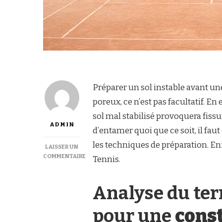
Préparer un sol instable avant u
poreux, ce n’est pas facultatif. En 
sol mal stabilisé provoquera fiss
ADMIN
d’entamer quoi que ce soit, il fau
les techniques de préparation. En
LAISSER UN
COMMENTAIRE
Tennis.
SUR
COMMENT
PRÉPARER
Analyse du ter
UN
SOL
pour une
const
INSTABLE
POUR