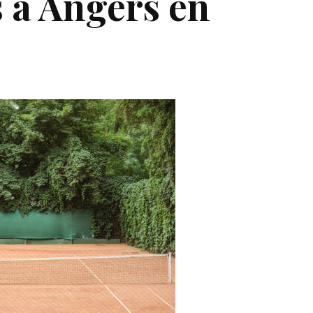
s à Angers en
?