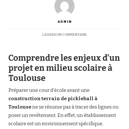
ADMIN
SUR
LAISSER UN COMMENTAIRE
COMMENT
PRÉPARER
UNE
Comprendre les enjeux d’un
COUR
D’ÉCOLE
projet en milieu scolaire à
AVANT
UNE
Toulouse
CONSTRUCTION
TERRAIN
DE
Préparer une cour d’école avant une
PICKLEBALL
construction terrain de pickleball à
À
TOULOUSE
Toulouse
ne se résume pas à tracer des lignes ou
?
poser un revêtement. En effet, un établissement
scolaire est un environnement spécifique,