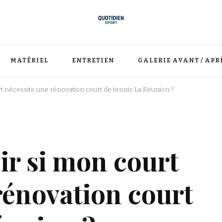
MATÉRIEL
ENTRETIEN
GALERIE AVANT / APR
 nécessite une rénovation court de tennis La Réunion ?
r si mon court
rénovation court