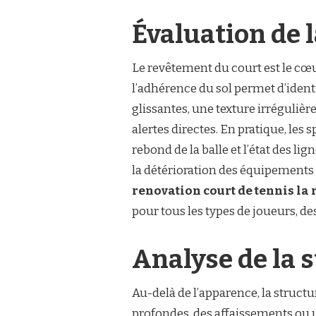
DE
TENNIS
Évaluation de 
LA
RÉUNION
?
Le revêtement du court est le cœur
l’adhérence du sol permet d’identif
glissantes, une texture irrégulièr
alertes directes. En pratique, les
rebond de la balle et l’état des l
la détérioration des équipements 
renovation court de tennis la
pour tous les types de joueurs, d
Analyse de la 
Au-delà de l’apparence, la struct
profondes, des affaissements ou 