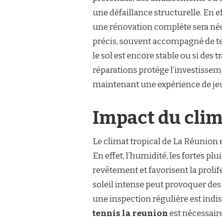
une défaillance structurelle. En ef
une rénovation complète sera néc
précis, souvent accompagné de tes
le sol est encore stable ou si des 
réparations protège l’investisseme
maintenant une expérience de je
Impact du cli
Le climat tropical de La Réunion e
En effet, l’humidité, les fortes pl
revêtement et favorisent la prolif
soleil intense peut provoquer des f
une inspection régulière est indi
tennis la reunion
est nécessair