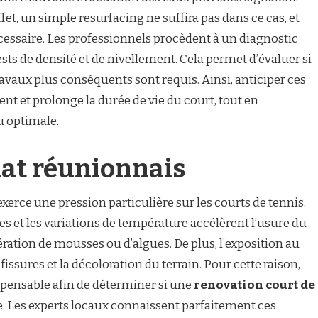
fet, un simple resurfacing ne suffira pas dans ce cas, et
essaire. Les professionnels procèdent à un diagnostic
ts de densité et de nivellement. Cela permet d’évaluer si
travaux plus conséquents sont requis. Ainsi, anticiper ces
nt et prolonge la durée de vie du court, tout en
u optimale.
mat réunionnais
xerce une pression particulière sur les courts de tennis.
uies et les variations de température accélèrent l’usure du
ération de mousses ou d’algues. De plus, l’exposition au
issures et la décoloration du terrain. Pour cette raison,
spensable afin de déterminer si une
renovation court de
e. Les experts locaux connaissent parfaitement ces