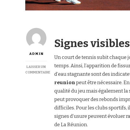
Signes visibles
ADMIN
Un court de tennis subit chaque jo
temps. Ainsi, l’apparition de fissu
LAISSER UN
COMMENTAIRE
d’eau stagnante sont des indicat
SUR
reunion
peut être nécessaire. E
COMMENT
SAVOIR
qualité du jeu mais également la 
SI
peut provoquer des rebonds impré
MON
COURT
difficiles. Pour les clubs sportifs, 
NÉCESSITE
signes d’usure peuvent évoluer r
UNE
RÉNOVATION
de La Réunion.
COURT