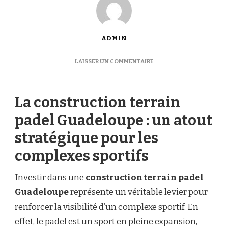
ADMIN
SUR
LAISSER UN COMMENTAIRE
PEUT-
ON
AMÉLIORER
La construction terrain
LA
VISIBILITÉ
padel Guadeloupe : un atout
D’UN
COMPLEXE
stratégique pour les
GRÂCE
À
complexes sportifs
UNE
CONSTRUCTION
Investir dans une
construction terrain padel
TERRAIN
PADEL
Guadeloupe
représente un véritable levier pour
GUADELOUPE
renforcer la visibilité d’un complexe sportif. En
?
effet, le padel est un sport en pleine expansion,