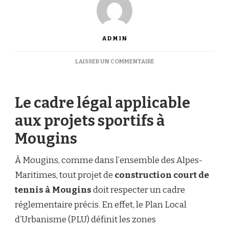
ADMIN
SUR
LAISSER UN COMMENTAIRE
PEUT-
ON
REFUSER
Le cadre légal applicable
UNE
CONSTRUCTION
aux projets sportifs à
COURT
DE
Mougins
TENNIS
À
MOUGINS
À Mougins, comme dans l’ensemble des Alpes-
POUR
Maritimes, tout projet de
construction court de
DES
RAISONS
tennis à Mougins
doit respecter un cadre
ENVIRONNEMENTALES
réglementaire précis. En effet, le Plan Local
?
d’Urbanisme (PLU) définit les zones