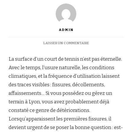
ADMIN
SUR
LAISSER UN COMMENTAIRE
POURQUOI
ENVISAGER
La surface d’un court de tennis n’est pas éternelle.
UNE
RÉNOVATION
Avec le temps, l’usure naturelle, les conditions
DE
climatiques, et la fréquence d’utilisation laissent
COURT
DE
des traces visibles : fissures, décollements,
TENNIS
affaissements… Si vous possédez ou gérez un
À
LYON
terrain à Lyon, vous avez probablement déjà
QUAND
constaté ce genre de détériorations.
LE
REVÊTEMENT
Lorsqu’apparaissent les premières fissures, il
COMMENCE
devient urgent de se poser la bonne question : est-
À