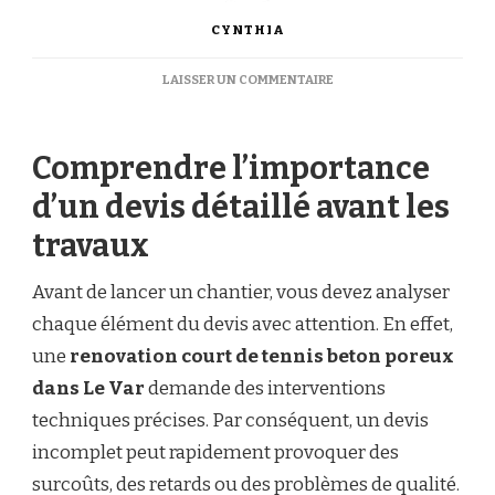
CYNTHIA
SUR
LAISSER UN COMMENTAIRE
QUE
DOIT
CONTENIR
Comprendre l’importance
UN
DEVIS
d’un devis détaillé avant les
DE
RENOVATION
travaux
COURT
DE
TENNIS
Avant de lancer un chantier, vous devez analyser
BETON
chaque élément du devis avec attention. En effet,
POREUX
DANS
une
renovation court de tennis beton poreux
LE
dans Le Var
demande des interventions
VAR
?
techniques précises. Par conséquent, un devis
incomplet peut rapidement provoquer des
surcoûts, des retards ou des problèmes de qualité.