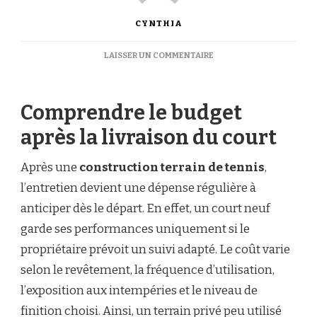
CYNTHIA
SUR
LAISSER UN COMMENTAIRE
QUEL
EST
LE
Comprendre le budget
COÛT
D’ENTRETIEN
après la livraison du court
APRÈS
UNE
CONSTRUCTION
Après une
construction terrain de tennis
,
TERRAIN
l’entretien devient une dépense régulière à
DE
TENNIS
anticiper dès le départ. En effet, un court neuf
?
garde ses performances uniquement si le
propriétaire prévoit un suivi adapté. Le coût varie
selon le revêtement, la fréquence d’utilisation,
l’exposition aux intempéries et le niveau de
finition choisi. Ainsi, un terrain privé peu utilisé