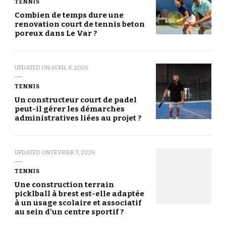
TENNIS
Combien de temps dure une
renovation court de tennis beton
poreux dans Le Var ?
UPDATED ON
AVRIL 8, 2026
TENNIS
Un constructeur court de padel
peut-il gérer les démarches
administratives liées au projet ?
UPDATED ON
FÉVRIER 3, 2026
TENNIS
Une construction terrain
picklball à brest est-elle adaptée
à un usage scolaire et associatif
au sein d’un centre sportif ?