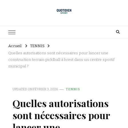
Accueil
TENNIS
Quelles autorisations sont nécessaires pour lancer une
construction terrain picklball à brest dans un centre sportif
municipal ?
UPDATED ON
FÉVRIER 3, 2026
TENNIS
Quelles autorisations
sont nécessaires pour
lancer une