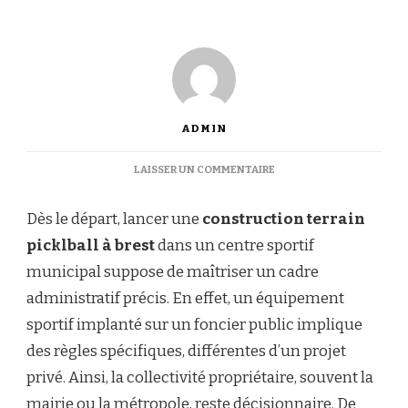
ADMIN
SUR
LAISSER UN COMMENTAIRE
QUELLES
AUTORISATIONS
Dès le départ, lancer une
construction terrain
SONT
NÉCESSAIRES
picklball à brest
dans un centre sportif
POUR
municipal suppose de maîtriser un cadre
LANCER
UNE
administratif précis. En effet, un équipement
CONSTRUCTION
sportif implanté sur un foncier public implique
TERRAIN
PICKLBALL
des règles spécifiques, différentes d’un projet
À
privé. Ainsi, la collectivité propriétaire, souvent la
BREST
DANS
mairie ou la métropole, reste décisionnaire. De