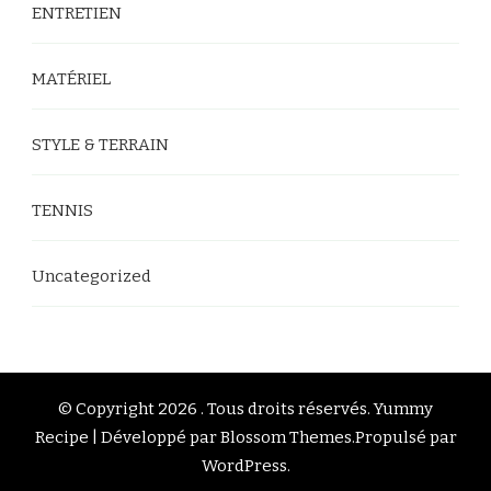
ENTRETIEN
MATÉRIEL
STYLE & TERRAIN
TENNIS
Uncategorized
© Copyright 2026
. Tous droits réservés.
Yummy
Recipe | Développé par
Blossom Themes
.Propulsé par
WordPress
.