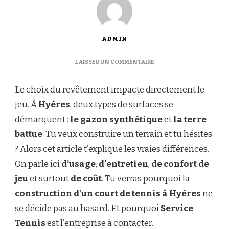
ADMIN
SUR
LAISSER UN COMMENTAIRE
QUELLES
DIFFÉRENCES
Le choix du revêtement impacte directement le
ENTRE
UN
jeu. À
Hyères
, deux types de surfaces se
COURT
démarquent :
le gazon synthétique
et
la terre
DE
TENNIS
battue
. Tu veux construire un terrain et tu hésites
EN
? Alors cet article t’explique les vraies différences.
GAZON
SYNTHÉTIQUE
On parle ici
d’usage
,
d’entretien
,
de confort de
ET
jeu
et surtout
de coût
. Tu verras pourquoi la
UN
COURT
construction d’un court de tennis à Hyères
ne
EN
se décide pas au hasard. Et pourquoi
Service
TERRE
BATTUE
Tennis
est l’entreprise à contacter.
À