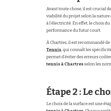
PROJET
DE
Avant toute chose, il est crucial d
CONSTRUCTION
DE
viabilité du projet selon la nature d
COURT
à l’électricité. En effet, le choix 
DE
TENNIS
performance du futur court.
À
CHARTRES
À Chartres, il est recommandé de
?
Tennis
, qui connaît les spécifici
permet d’éviter des erreurs coûte
tennis à Chartres
selon les norm
Étape 2 : Le ch
Le choix de la surface est une ét
tennis à Chartres
. Chaque revêt