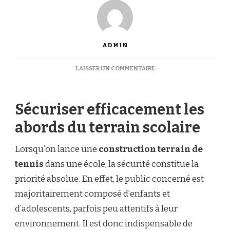
ADMIN
SUR
LAISSER UN COMMENTAIRE
QUELS
AMÉNAGEMENTS
COMPLÉMENTAIRES
Sécuriser efficacement les
PRÉVOIR
AUTOUR
abords du terrain scolaire
D’UNE
CONSTRUCTION
TERRAIN
Lorsqu’on lance une
construction terrain de
DE
tennis
dans une école, la sécurité constitue la
TENNIS
DANS
priorité absolue. En effet, le public concerné est
UNE
majoritairement composé d’enfants et
ÉCOLE
?
d’adolescents, parfois peu attentifs à leur
environnement. Il est donc indispensable de