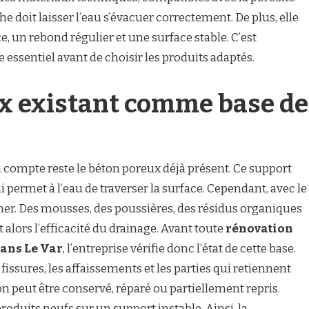
e doit laisser l’eau s’évacuer correctement. De plus, elle
, un rebond régulier et une surface stable. C’est
e essentiel avant de choisir les produits adaptés.
x existant comme base de
 compte reste le béton poreux déjà présent. Ce support
permet à l’eau de traverser la surface. Cependant, avec le
her. Des mousses, des poussières, des résidus organiques
alors l’efficacité du drainage. Avant toute
rénovation
dans Le Var
, l’entreprise vérifie donc l’état de cette base.
s fissures, les affaissements et les parties qui retiennent
éton peut être conservé, réparé ou partiellement repris.
produits neufs sur un support instable. Ainsi, la