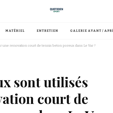
MATÉRIEL
ENTRETIEN
GALERIE AVANT / APR
ur une renovation court de tennis beton poreux dans Le Var ?
x sont utilisés
ation court de