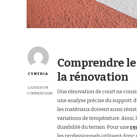
Comprendre le 
la rénovation
CYNTHIA
LAISSER UN
Une rénovation de court ne consi
COMMENTAIRE
SUR
une analyse précise du support, du
QUELS
les matériaux doivent aussi résist
MATÉRIAUX
SONT
variations de température. Ainsi,
UTILISÉS
durabilité du terrain. Pour une
re
POUR
UNE
les professionnels utilisent donc