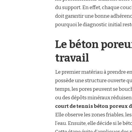
RENOVATION
du support. En effet, chaque couch
COURT
DE
doit garantir une bonne adhérence
TENNIS
pourquoi le diagnostic initial rest
BETON
POREUX
DANS
Le béton poreu
LE
VAR
?
travail
Le premier matériau à prendre en
possède une structure ouverte qui 
temps, les pores peuvent se bouc
ou des dépôts minéraux réduisent 
court de tennis béton poreux 
Elle observe les zones friables, le
l’eau. Ensuite, elle décide si le b
Cette étape évite d’appliquer des 