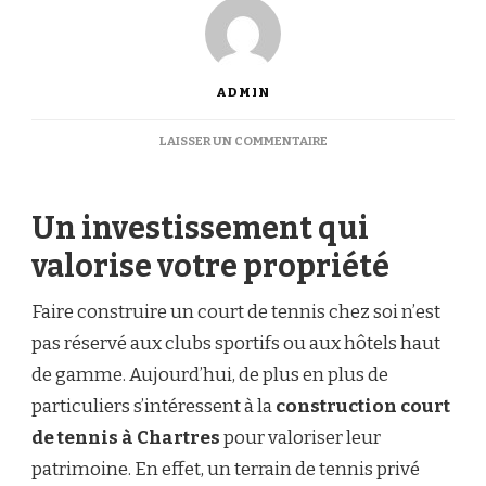
ADMIN
SUR
LAISSER UN COMMENTAIRE
QUELS
SONT
LES
Un investissement qui
AVANTAGES
D’INVESTIR
valorise votre propriété
DANS
UNE
CONSTRUCTION
Faire construire un court de tennis chez soi n’est
COURT
pas réservé aux clubs sportifs ou aux hôtels haut
DE
TENNIS
de gamme. Aujourd’hui, de plus en plus de
À
particuliers s’intéressent à la
construction court
CHARTRES
POUR
de tennis à Chartres
pour valoriser leur
UN
patrimoine. En effet, un terrain de tennis privé
PARTICULIER