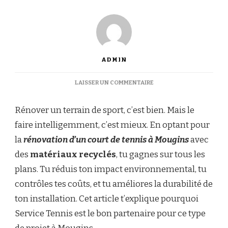
ADMIN
SUR
LAISSER UN COMMENTAIRE
QUELS
SONT
Rénover un terrain de sport, c’est bien. Mais le
LES
AVANTAGES
faire intelligemment, c’est mieux. En optant pour
D’UNE
la
rénovation d’un court de tennis à Mougins
avec
RÉNOVATION
D’UN
des
matériaux recyclés
, tu gagnes sur tous les
COURT
plans. Tu réduis ton impact environnemental, tu
DE
TENNIS
contrôles tes coûts, et tu améliores la durabilité de
À
ton installation. Cet article t’explique pourquoi
MOUGINS
AVEC
Service Tennis est le bon partenaire pour ce type
DES
MATÉRIAUX