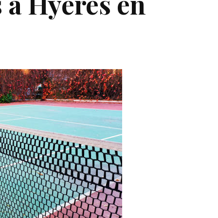
s à Hyères en
?