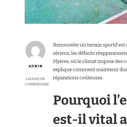
Renouveler un terrain sportif est
sérieux, les défauts réapparaissen
Hyères, où le climat impose des co
ADMIN
explique comment maintenir durab
réparations coûteuses.
LAISSER UN
COMMENTAIRE
SUR
Pourquoi l’
QU’EST-
CE
QUE
L’ENTRETIEN
est-il vital
PRÉVENTIF
APRÈS