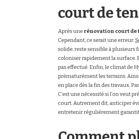
UNE
RÉNOVATION
court de ten
COURT
DE
TENNIS
À
Après une
rénovation court de 
HYÈRES
Cependant, ce serait une erreur.
S
EN
BÉTON
solide, reste sensible à plusieurs
POREUX
coloniser rapidement la surface. E
?
pas effectué. Enfin, le climat de H
prématurément les terrains. Ains
en place dès la fin des travaux. Pa
C’est une nécessité si l’on veut pr
court. Autrement dit, anticiper év
entretenir régulièrement garantit
Comment pla