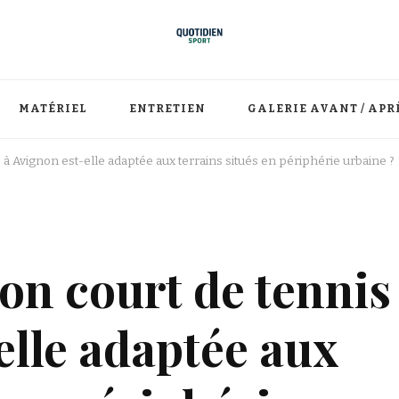
MATÉRIEL
ENTRETIEN
GALERIE AVANT / APR
 à Avignon est-elle adaptée aux terrains situés en périphérie urbaine ?
on court de tennis
elle adaptée aux