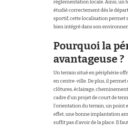
réglementation locale. Ainsi, un te
AVIGNON
étudié correctement dès le départ
EST-
ELLE
sportif, cette localisation permet
ADAPTÉE
bien intégré dans son environne
AUX
TERRAINS
SITUÉS
Pourquoi la pé
EN
PÉRIPHÉRIE
URBAINE
avantageuse ?
?
Un terrain situé en périphérie of
en centre-ville. De plus, il perme
clôtures, éclairage, cheminement
cadre d’un projet de court de tenn
l’orientation du terrain, un point
effet, une bonne implantation amé
suffit pas d’avoir de la place. Il fau