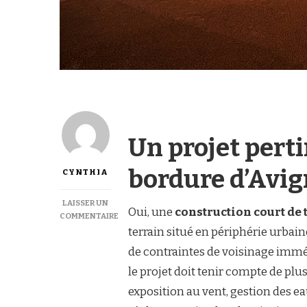
Un projet pert
bordure d’Avi
CYNTHIA
LAISSER UN
Oui, une
construction court de
COMMENTAIRE
SUR
terrain situé en périphérie urbain
UNE
de contraintes de voisinage immé
CONSTRUCTION
COURT
le projet doit tenir compte de plus
DE
exposition au vent, gestion des e
TENNIS
À