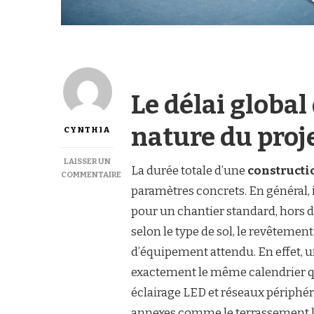
Le délai global
nature du proj
CYNTHIA
LAISSER UN
La durée totale d’une
constructi
COMMENTAIRE
SUR
paramètres concrets. En général, i
COMBIEN
pour un chantier standard, hors d
DE
TEMPS
selon le type de sol, le revêtement 
DURE
d’équipement attendu. En effet, 
UNE
CONSTRUCTION
exactement le même calendrier qu
COURT
éclairage LED et réseaux périphéri
DE
TENNIS
annexes comme le terrassement l