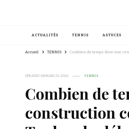
ACTUALITÉS
TENNIS
ASTUCES
Accueil
TENNIS
Combien de temps dure une constr
UPDATED ON
MARS 25, 2026
TENNIS
Combien de te
construction c