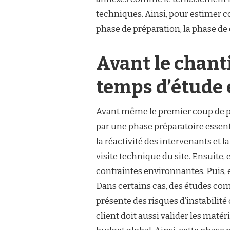
À
techniques. Ainsi, pour estimer co
TOULON
DU
phase de préparation, la phase de c
DÉBUT
À
LA
Avant le chantie
FIN
?
temps d’étude 
Avant même le premier coup de p
par une phase préparatoire essent
la réactivité des intervenants et l
visite technique du site. Ensuite, e
contraintes environnantes. Puis, el
Dans certains cas, des études co
présente des risques d’instabilité
client doit aussi valider les maté