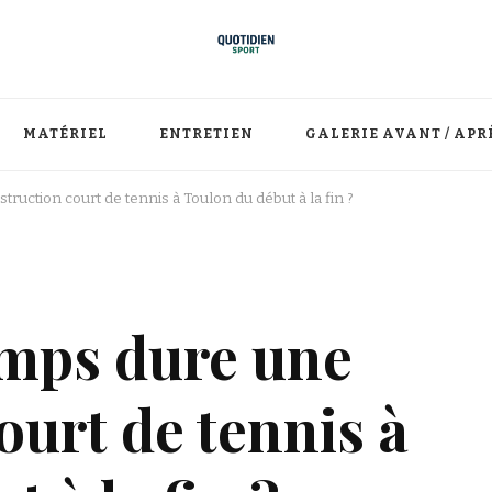
MATÉRIEL
ENTRETIEN
GALERIE AVANT / APR
uction court de tennis à Toulon du début à la fin ?
mps dure une
ourt de tennis à